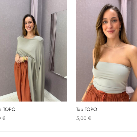
a TOPO
Top TOPO
0
€
5,00
€
ir al carrito
Añadir al carrito