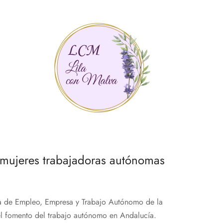
era:
es:
10,99 €.
5,00 €.
a mujeres trabajadoras autónomas
de Empleo, Empresa y Trabajo Autónomo de la
l fomento del trabajo autónomo en Andalucía.