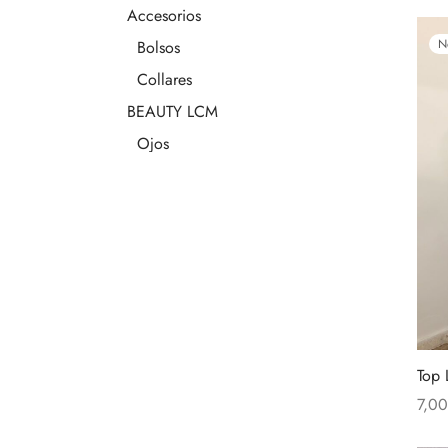
Accesorios
N
Bolsos
Collares
BEAUTY LCM
Ojos
Olor
Rostro
Fiesta
Moda
Bodies - Tops
Camisas - Blusas
Camisetas
Top
Conjuntos
7,0
Añad
Faldas