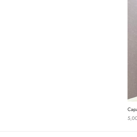
Jerseis
Pantalones
REBAJAS
Sudaderas
Tallas Grandes
Vestidos
Zapatos
Novedades
Última semana
Shirts
Sin categoria
Cap
Tops
5,0
Añad