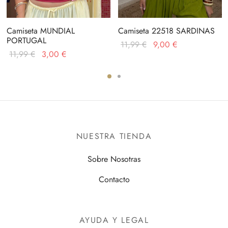
Camiseta MUNDIAL
Camiseta 22518 SARDINAS
PORTUGAL
El
El
11,99
€
9,00
€
El
El
11,99
€
3,00
€
precio
precio
precio
precio
original
actual
original
actual
era:
es:
era:
es:
11,99 €.
9,00 €.
11,99 €.
3,00 €.
NUESTRA TIENDA
Sobre Nosotras
Contacto
AYUDA Y LEGAL