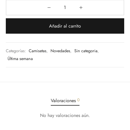
11,99 €.
5,00 €.
los
Interior
Añadir al carrito
deras
s Grandes
Categorías:
Camisetas
,
Novedades
,
Sin categoria
,
Última semana
eros
dos
tos
0
Valoraciones
AJAS
No hay valoraciones aún.