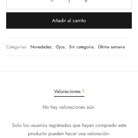
los
Interior
Añadir al carrito
deras
Categorías:
Novedades
,
Ojos
,
Sin categoria
,
Última semana
s Grandes
eros
dos
0
Valoraciones
tos
No hay valoraciones aún.
AJAS
Solo los usuarios registrados que hayan comprado este
producto pueden hacer una valoración.