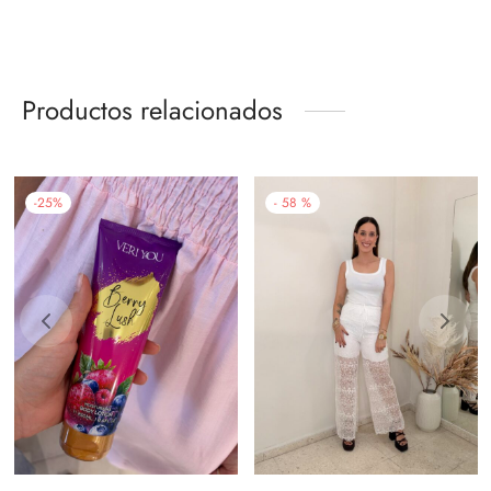
Productos relacionados
-
25
%
-
58
%