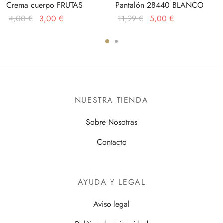
Crema cuerpo FRUTAS
Pantalón 28440 BLANCO
El
El
El
El
4,00
€
3,00
€
11,99
€
5,00
€
precio
precio
precio
precio
original
actual
original
actual
era:
es:
era:
es:
4,00 €.
3,00 €.
11,99 €.
5,00 €.
NUESTRA TIENDA
Sobre Nosotras
Contacto
AYUDA Y LEGAL
Aviso legal