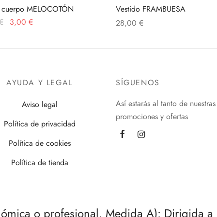
 cuerpo MELOCOTÓN
Vestido FRAMBUESA
El
El
€
3,00
€
28,00
€
precio
precio
al carrito
Añadir al carrito
original
actual
era:
es:
4,00 €.
3,00 €.
AYUDA Y LEGAL
SÍGUENOS
Así estarás al tanto de nuestras
Aviso legal
promociones y ofertas
Política de privacidad
Política de cookies
Política de tienda
onómica o profesional. Medida A): Dirigida 