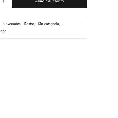
Añadir al carrito
:
Novedades
,
Rostro
,
Sin categoria
,
mana