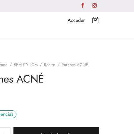
Acceder
enda
/
BEAUTY LCM
/
Rostro
/
Parches ACNÉ
ches ACNÉ
tencias