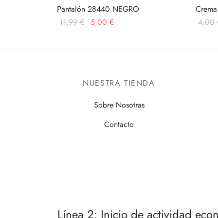
Pantalón 28440 NEGRO
Crema
El
El
11,99
€
5,00
€
4,00
precio
precio
Este
Seleccionar opciones
Añadir 
original
actual
producto
era:
es:
tiene
11,99 €.
5,00 €.
múltiples
NUESTRA TIENDA
variantes.
Las
Sobre Nosotras
opciones
Contacto
se
pueden
elegir
en
la
página
de
Línea 2: Inicio de actividad ec