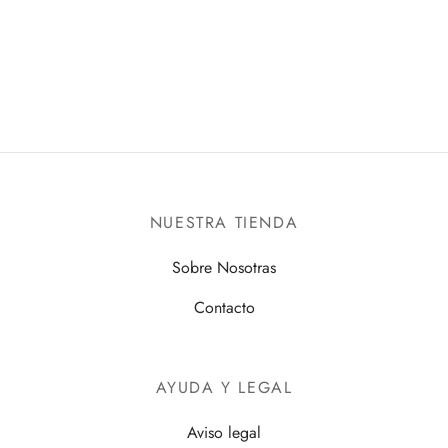
sas – Blusas
res
setas
ecos – Chaquetas
ras
untos
ientes
a
NUESTRA TIENDA
is
Sobre Nosotras
Contacto
s – Petos
as
AYUDA Y LEGAL
alones
Aviso legal