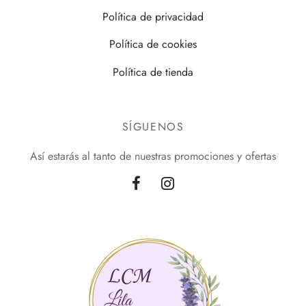
los
Política de privacidad
Interior
Política de cookies
Política de tienda
deras
s Grandes
SÍGUENOS
eros
Así estarás al tanto de nuestras promociones y ofertas
dos
tos
AJAS