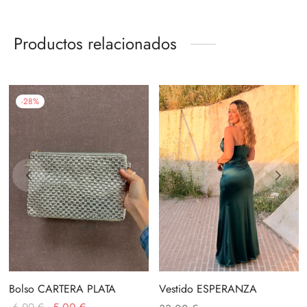
Productos relacionados
-
28
%
Bolso CARTERA PLATA
Vestido ESPERANZA
El
El