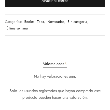
Añadir al carrito
los
Interior
Categorías:
Bodies - Tops
,
Novedades
,
Sin categoria
,
deras
Última semana
s Grandes
eros
0
dos
Valoraciones
tos
No hay valoraciones aún.
AJAS
Solo los usuarios registrados que hayan comprado este
producto pueden hacer una valoración.