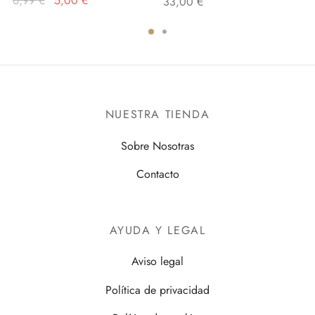
6,99
€
5,00
€
33,00
€
precio
precio
original
actual
era:
es:
6,99 €.
5,00 €.
NUESTRA TIENDA
Sobre Nosotras
Contacto
AYUDA Y LEGAL
Aviso legal
Política de privacidad